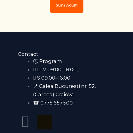
Sună Acum
Contact
🕒 Program
L–V 09:00–18:00,
S 09:00–16:00
📍 Calea Bucuresti nr. 52,
(Carcea) Craiova
☎ 0775.657.500
F
T