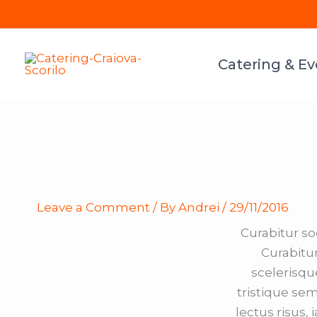
Skip
to
content
Catering & E
Leave a Comment
/ By
Andrei
/
29/11/2016
Curabitur sod
Curabitu
scelerisqu
tristique sem
lectus risus, 