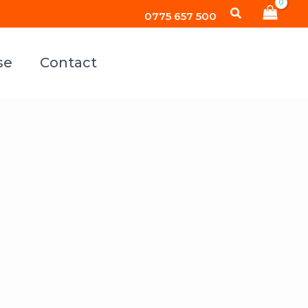
Search
0775 657 500
se
Contact