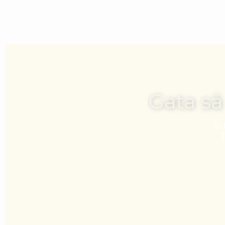
Gata să
Su