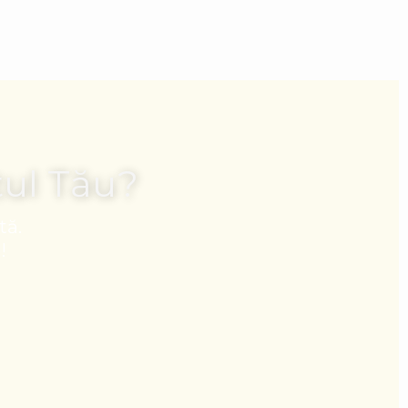
tul Tău?
tă.
!