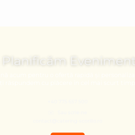
 Planificăm Evenimen
nă acum pentru o ofertă rapidă și personaliza
Îți răspundem cu plăcere în cel mai scurt timp
+40 775 657 500
✉️ Sau scrie-ne
contact@catering-scorillo.ro