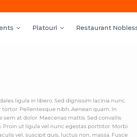
vents
Platouri
Restaurant Nobles
ales ligula in libero. Sed dignissim lacinia nunc.
r tortor. Pellentesque nibh. Aenean quam. In
e sem at dolor. Maecenas mattis. Sed convallis
. Proin ut ligula vel nunc egestas porttitor. Morbi
iaculis vel, suscipit quis, luctus non, massa. Fusce