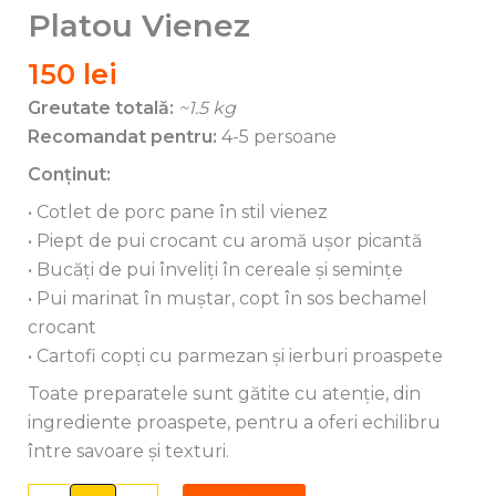
Vienez
Platou Vienez
150
lei
Greutate totală:
~1.5 kg
Recomandat pentru:
4-5 persoane
Conținut:
• Cotlet de porc pane în stil vienez
• Piept de pui crocant cu aromă ușor picantă
• Bucăți de pui înveliți în cereale și semințe
• Pui marinat în muștar, copt în sos bechamel
crocant
• Cartofi copți cu parmezan și ierburi proaspete
Toate preparatele sunt gătite cu atenție, din
ingrediente proaspete, pentru a oferi echilibru
între savoare și texturi.