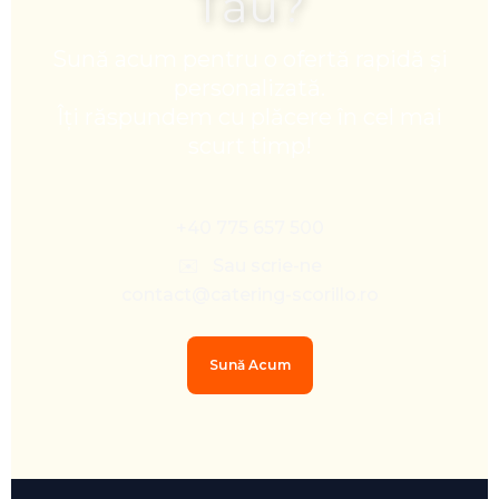
Tău?
Sună acum pentru o ofertă rapidă și
personalizată.
Îți răspundem cu plăcere în cel mai
scurt timp!
+40 775 657 500
✉️ Sau scrie-ne
contact@catering-scorillo.ro
Sună Acum