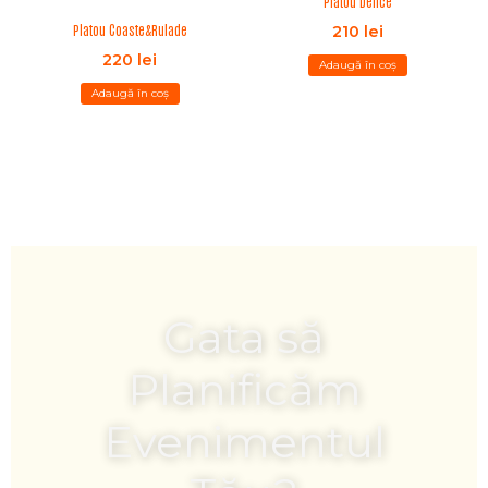
Platou Délice
Platou Coaste&Rulade
210
lei
220
lei
Adaugă în coș
Adaugă în coș
Gata să
Planificăm
Evenimentul