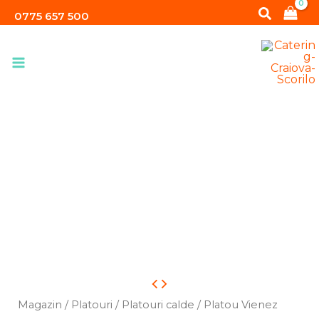
Skip
Search
0775 657 500
to
content
Cantitate
Platou
Magazin
/
Platouri
/
Platouri calde
/ Platou Vienez