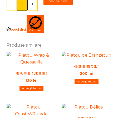
Adaugă în coș
-
+
Wishlist
Compare
Produse similare
Platou de Branzeturi
Platou Wrap & Quesadilla
200
lei
130
lei
Adaugă în coș
Adaugă în coș