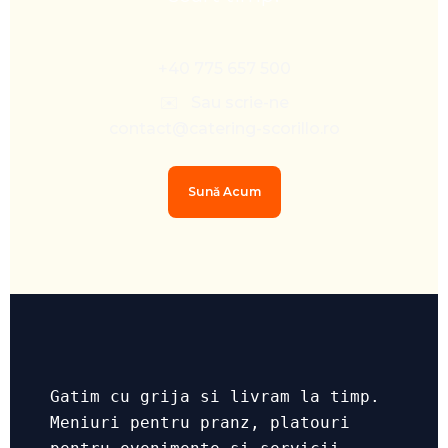
+40 775 657 500
✉️ Sau scrie-ne
contact@catering-scorillo.ro
Sună Acum
Gatim cu grija si livram la timp.
Meniuri pentru pranz, platouri