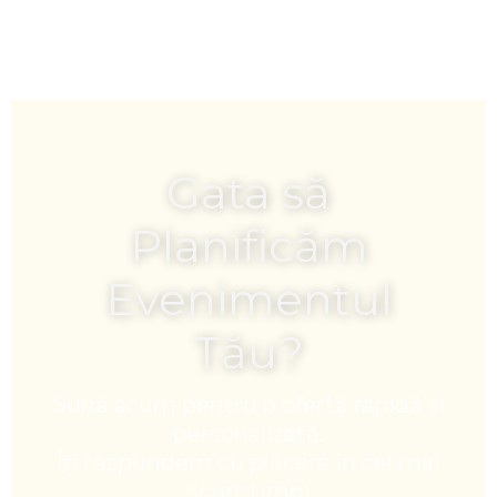
Gata să
Planificăm
Evenimentul
Tău?
Sună acum pentru o ofertă rapidă și
personalizată.
Îți răspundem cu plăcere în cel mai
scurt timp!