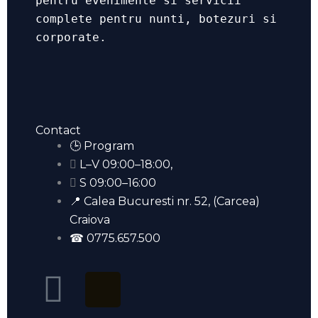
pentru evenimente si servicii
complete pentru nunti, botezuri si
corporate.
Contact
🕒 Program
L–V 09:00–18:00,
S 09:00–16:00
📍 Calea Bucuresti nr. 52, (Carcea)
Craiova
☎ 0775.657.500
F
T