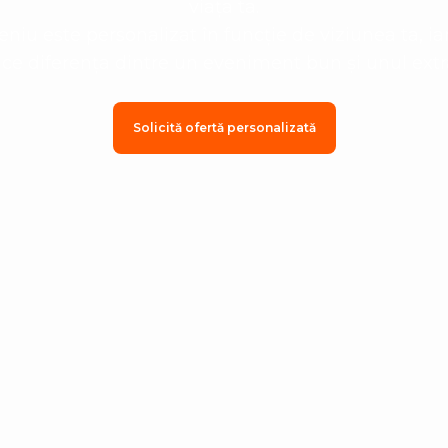
viața ta.
niu este personalizat în funcție de viziunea ta, iar
face diferența dintre un eveniment bun și unul extr
Solicită ofertă personalizată