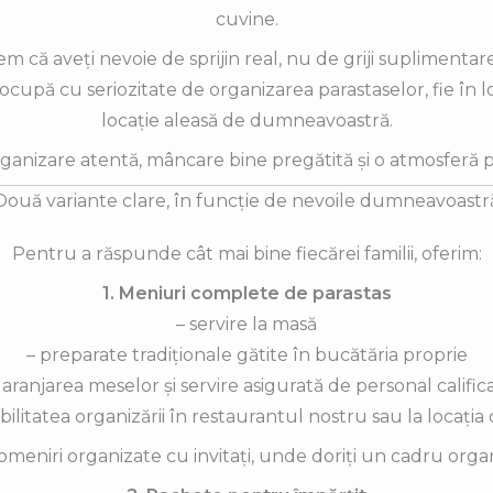
cuvine.
m că aveți nevoie de sprijin real, nu de griji suplimentar
ocupă cu seriozitate de organizarea parastaselor, fie în lo
locație aleasă de dumneavoastră.
nizare atentă, mâncare bine pregătită și o atmosferă 
Două variante clare, în funcție de nevoile dumneavoastr
Pentru a răspunde cât mai bine fiecărei familii, oferim:
1. Meniuri complete de parastas
– servire la masă
– preparate tradiționale gătite în bucătăria proprie
 aranjarea meselor și servire asigurată de personal calific
ibilitatea organizării în restaurantul nostru sau la locația 
meniri organizate cu invitați, unde doriți un cadru organ