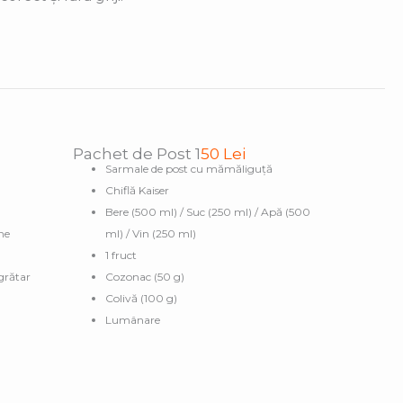
Pachet de Post 1
50 Lei
Sarmale de post cu mămăliguță
Chiflă Kaiser
Bere (500 ml) / Suc (250 ml) / Apă (500
ne
ml) / Vin (250 ml)
1 fruct
 grătar
Cozonac (50 g)
Colivă (100 g)
Lumânare