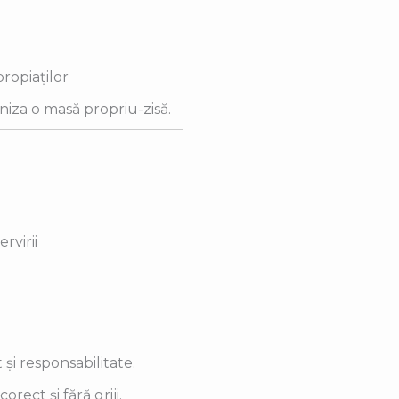
propiaților
aniza o masă propriu-zisă.
rvirii
și responsabilitate.
ect și fără griji.