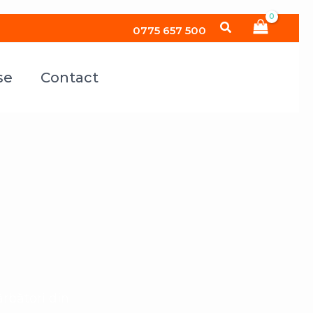
Search
0775 657 500
se
Contact
bători din