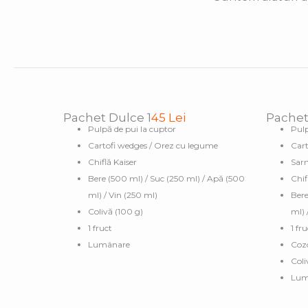
Pachet Dulce 1
45 Lei
Pachet
Pulpă de pui la cuptor
Pulp
Cartofi wedges / Orez cu legume
Cart
Chiflă Kaiser
Sar
Bere (500 ml) / Suc (250 ml) / Apă (500
Chif
ml) / Vin (250 ml)
Bere
Colivă (100 g)
ml) 
1 fruct
1 fru
Lumânare
Coz
Coli
Lum