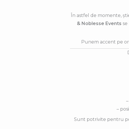
În astfel de momente, știe
& Noblesse Events
se 
Punem accent pe orga
–
– pos
Sunt potrivite pentru po