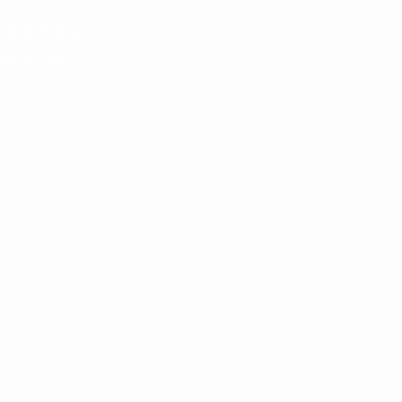
 atenția la
aordinar.