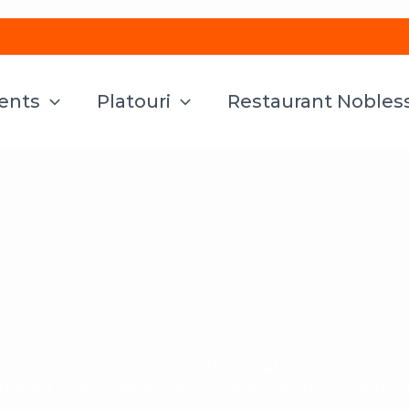
vents
Platouri
Restaurant Nobles
Parastas (Pomana)
ente memorabile pentru cele mai importante săr