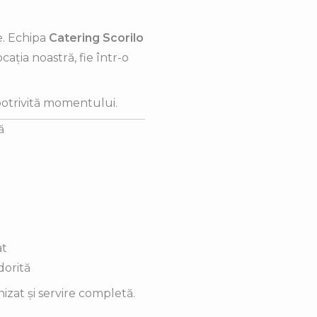
e. Echipa
Catering Scorilo
cația noastră, fie într-o
potrivită momentului.
ă
at
dorită
izat și servire completă.