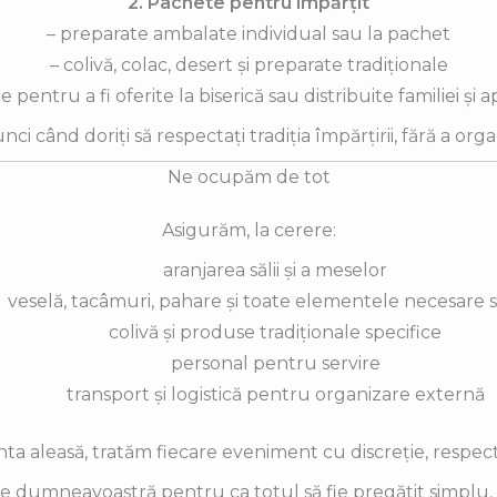
2. Pachete pentru împărțit
– preparate ambalate individual sau la pachet
– colivă, colac, desert și preparate tradiționale
e pentru a fi oferite la biserică sau distribuite familiei și a
nci când doriți să respectați tradiția împărțirii, fără a org
Ne ocupăm de tot
Asigurăm, la cerere:
aranjarea sălii și a meselor
veselă, tacâmuri, pahare și toate elementele necesare se
colivă și produse tradiționale specifice
personal pentru servire
transport și logistică pentru organizare externă
nta aleasă, tratăm fiecare eveniment cu discreție, respect 
 dumneavoastră pentru ca totul să fie pregătit simplu, cor