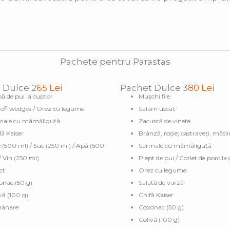
Pachete pentru Parastas
 Dulce 2
65 Lei
Pachet Dulce 3
80 Lei
ă de pui la cuptor
Mușchi file
ofi wedges / Orez cu legume
Salam uscat
male cu mămăliguță
Zacuscă de vinete
lă Kaiser
Brânză, roșie, castraveți, măsli
 (500 ml) / Suc (250 ml) / Apă (500
Sarmale cu mămăliguță
/ Vin (250 ml)
Piept de pui / Cotlet de porc la
ct
Orez cu legume
onac (50 g)
Salată de varză
vă (100 g)
Chifă Kaiser
ânare
Cozonac (50 g)
Colivă (100 g)