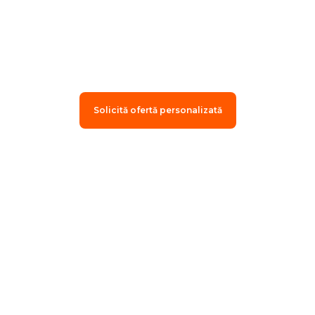
Fiecare meniu este personalizat în
funcție de viziunea ta, iar atenția la
detalii face diferența dintre un
eveniment bun și unul extraordinar.
Solicită ofertă personalizată