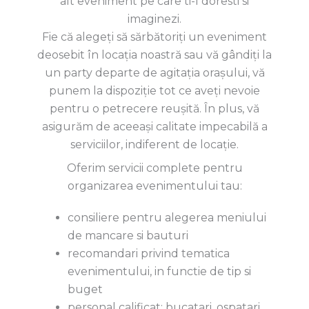
alt eveniment pe care ti-l doresti si
imaginezi.
Fie că alegeți să sărbătoriți un eveniment
deosebit în locația noastră sau vă gândiți la
un party departe de agitația orașului, vă
punem la dispoziție tot ce aveți nevoie
pentru o petrecere reușită. În plus, vă
asigurăm de aceeași calitate impecabilă a
serviciilor, indiferent de locație.
Oferim servicii complete pentru
organizarea evenimentului tau:
consiliere pentru alegerea meniului
de mancare si bauturi
recomandari privind tematica
evenimentului, in functie de tip si
buget
personal calificat: bucatari, ospatari,