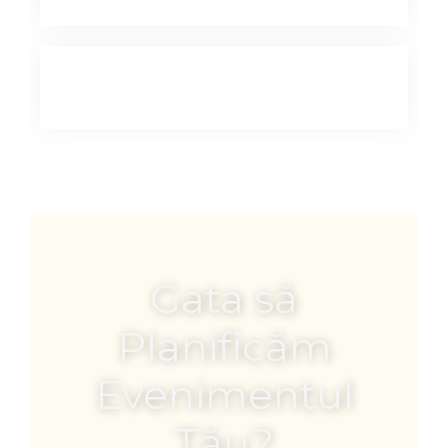
Gata să
Planificăm
Evenimentul
Tău?