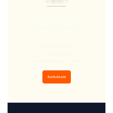
Sună acum pentru o ofertă
rapidă și personalizată.
Îți răspundem cu plăcere în cel
mai scurt timp!
+40 775 657 500
✉️ Sau scrie-ne
contact@catering-scorillo.ro
Sună Acum