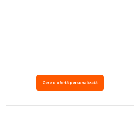
u
E
i
nc
ve
h
nt
s
Cere o ofertă personalizată