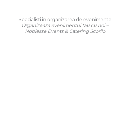
Specialisti in organizarea de evenimente
Organizeaza evenimentul tau cu noi –
Noblesse Events & Catering Scorilo
Cof
B
C
A
P
fee
ru
oc
ni
ar
Bre
nc
kt
ve
as
ak
h
ai
rs
ta
L
ls
ăr
s