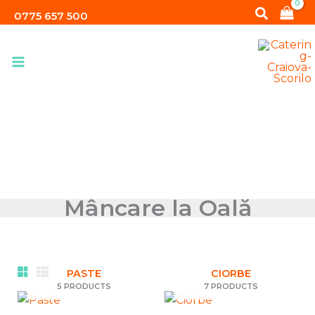
Skip
Search
0775 657 500
to
content
Mâncare la Oală
PASTE
CIORBE
5 PRODUCTS
7 PRODUCTS