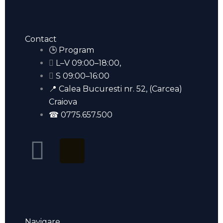
Contact
🕒 Program
L–V 09:00–18:00,
S 09:00–16:00
📍 Calea Bucuresti nr. 52, (Carcea)
Craiova
☎ 0775.657.500
F
T
a
i
c
k
Navigare