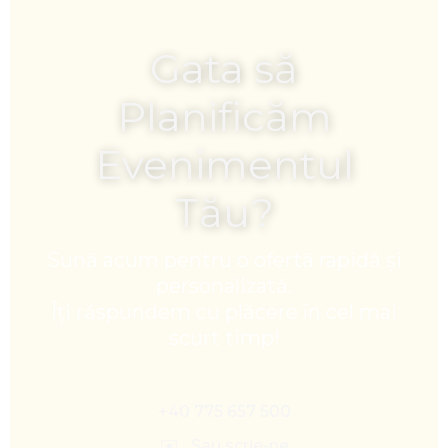
Gata să
Planificăm
Evenimentul
Tău?
Sună acum pentru o ofertă rapidă și
personalizată.
Îți răspundem cu plăcere în cel mai
scurt timp!
+40 775 657 500
✉️ Sau scrie-ne