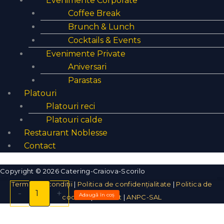
Evenimente Corporate
Coffee Break
Brunch & Lunch
Cocktails & Events
Evenimente Private
Aniversari
Parastas
Platouri
Platouri reci
Platouri calde
Restaurant Noblesse
Contact
Copyright © 2026 Catering-Craiova-Scorilo
Termeni și condiții
|
Politica de confidențialitate
|
Politica de
Cantitate
-
+
Adaugă în coș
cookies
|
Contact
|
ANPC-SAL
Felul
principal