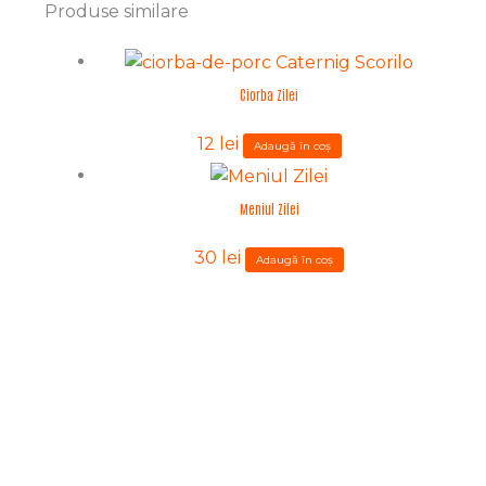
Produse similare
Ciorba Zilei
12
lei
Adaugă în coș
Meniul Zilei
30
lei
Adaugă în coș