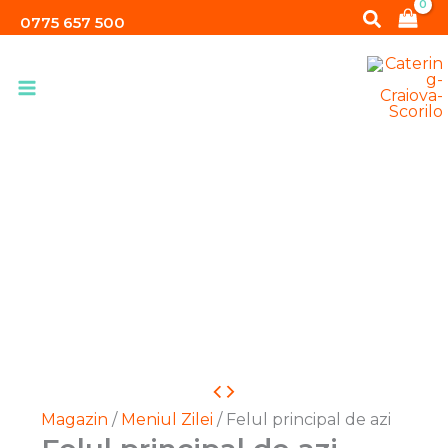
enu
Skip
Search
0775 657 500
to
content
Cantitate
Felul
Magazin
/
Meniul Zilei
/ Felul principal de azi
principal