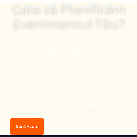
Gata să Planificăm
Evenimentul Tău?
Sună acum pentru o ofertă rapidă și
personalizată.
Îți răspundem cu plăcere în cel mai scurt
timp!
+40 775 657 500
✉️ Sau scrie-ne
contact@catering-scorillo.ro
Sună Acum