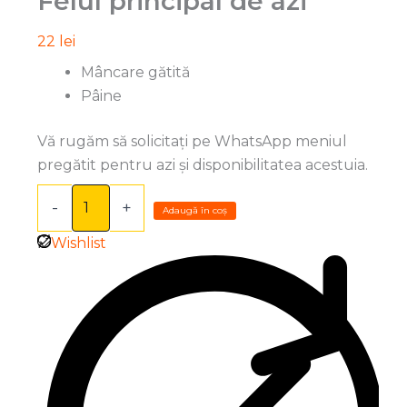
Felul principal de azi
de
22
lei
azi
Mâncare gătită
Pâine
Vă rugăm să solicitați pe WhatsApp meniul
pregătit pentru azi și disponibilitatea acestuia.
-
+
Adaugă în coș
Wishlist