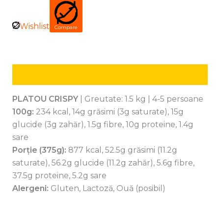
Wishlist
Compare
Descriere
PLATOU CRISPY
| Greutate: 1.5 kg | 4-5 persoane
100g:
234 kcal, 14g grăsimi (3g saturate), 15g
glucide (3g zahăr), 1.5g fibre, 10g proteine, 1.4g
sare
Porție (375g):
877 kcal, 52.5g grăsimi (11.2g
saturate), 56.2g glucide (11.2g zahăr), 5.6g fibre,
37.5g proteine, 5.2g sare
Alergeni:
Gluten, Lactoză, Ouă (posibil)