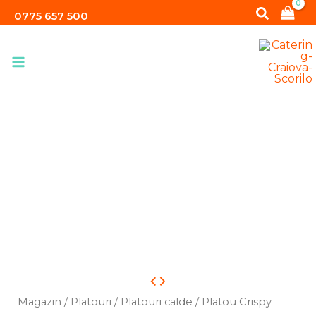
Skip
Search
0775 657 500
to
content
Cantitate
Platou
Magazin
/
Platouri
/
Platouri calde
/ Platou Crispy