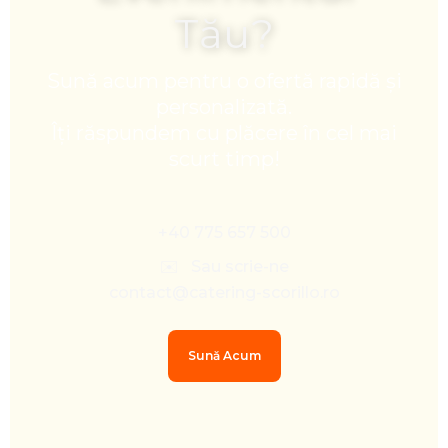
Tău?
Sună acum pentru o ofertă rapidă și
personalizată.
Îți răspundem cu plăcere în cel mai
scurt timp!
+40 775 657 500
✉️ Sau scrie-ne
contact@catering-scorillo.ro
Sună Acum