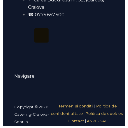
Craiova
☎ 0775.657.500
F
T
a
i
c
k
e
t
Navigare
Menu
b
o
o
k
Termeni și condiții
|
Politica de
Copyright © 2026
confidențialitate
|
Politica de cookies
|
o
Catering-Craiova-
Contact
|
ANPC-SAL
Scorilo