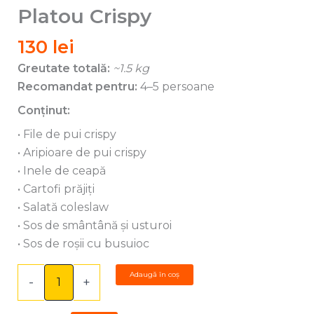
Crispy
Platou Crispy
130
lei
Greutate totală:
~1.5 kg
Recomandat pentru:
4–5 persoane
Conținut:
• File de pui crispy
• Aripioare de pui crispy
• Inele de ceapă
• Cartofi prăjiți
• Salată coleslaw
• Sos de smântână și usturoi
• Sos de roșii cu busuioc
Adaugă în coș
-
+