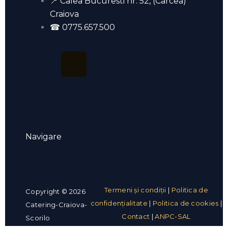
📍 Calea Bucuresti nr. 52, (Carcea)
Craiova
☎ 0775.657.500
F
T
a
i
c
k
e
t
Navigare
Menu
b
o
o
k
Termeni și condiții
|
Politica de
Copyright © 2026
confidențialitate
|
Politica de cookies
|
o
Catering-Craiova-
Contact
|
ANPC-SAL
Scorilo