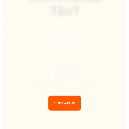
Tău?
Sună acum pentru o ofertă rapidă și
personalizată.
Îți răspundem cu plăcere în cel mai
scurt timp!
+40 775 657 500
✉️ Sau scrie-ne
contact@catering-scorillo.ro
Sună Acum