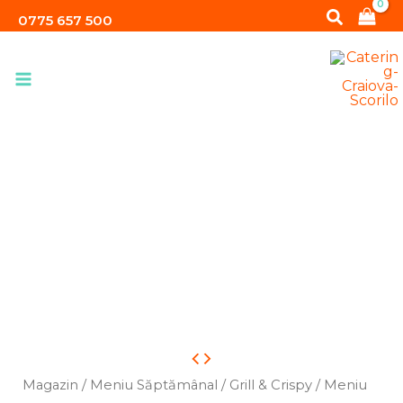
Skip
Search
de
0775 657 500
to
pui
content
Cantitate
Meniu
Magazin
/
Meniu Săptămânal
/
Grill & Crispy
/ Meniu