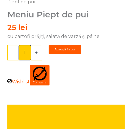
Piept
Piept de pui
de
Meniu Piept de pui
pui
25
lei
cu cartofi prăjiți, salată de varză și pâine.
Adaugă în coș
-
+
Wishlist
Compare
Descriere
Informații suplimentare