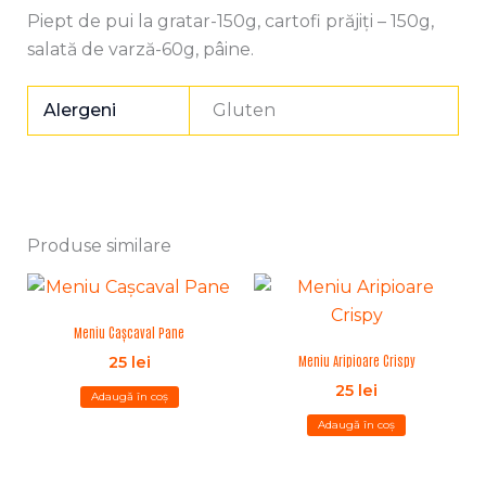
Piept de pui la gratar-150g, cartofi prăjiți – 150g,
salată de varză-60g, pâine.
Alergeni
Gluten
Produse similare
Meniu Cașcaval Pane
Meniu Aripioare Crispy
25
lei
25
lei
Adaugă în coș
Adaugă în coș