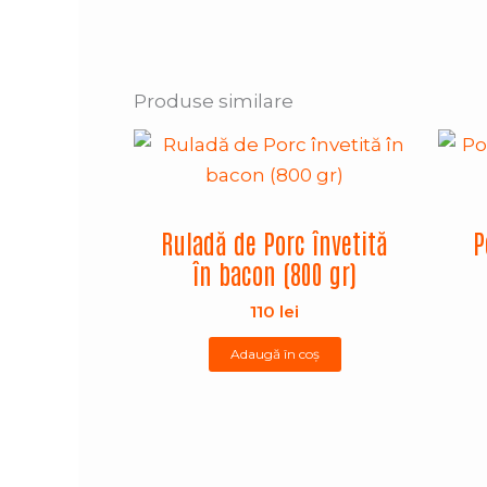
Produse similare
Ruladă de Porc învetită
P
în bacon (800 gr)
110
lei
Adaugă în coș