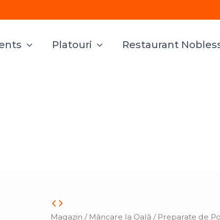
vents
Platouri
Restaurant Nobles
Cantitate
Iahnie
Magazin
/
Mâncare la Oală
/
Preparate de P