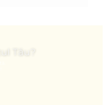
tul Tău?
tă.
!