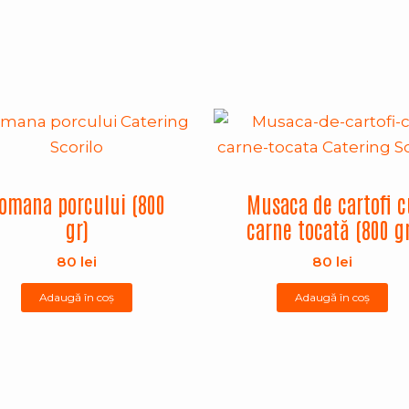
omana porcului (800
Musaca de cartofi c
gr)
carne tocată (800 g
80
lei
80
lei
Adaugă în coș
Adaugă în coș