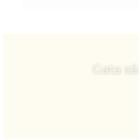
Gata să
Su