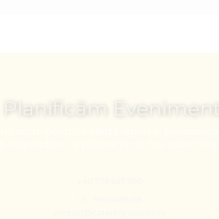
 Planificăm Evenimen
nă acum pentru o ofertă rapidă și personaliza
Îți răspundem cu plăcere în cel mai scurt timp
+40 775 657 500
✉️ Sau scrie-ne
contact@catering-scorillo.ro