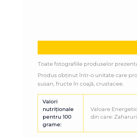
Descriere
Informații suplimentare
Toate fotografiile produselor prezent
Produs obținut într-o unitate care pro
susan, fructe în coajă, crustacee.
Valori
nutriționale
Valoare Energetică 
pentru 100
din care: Zaharuri (
grame: