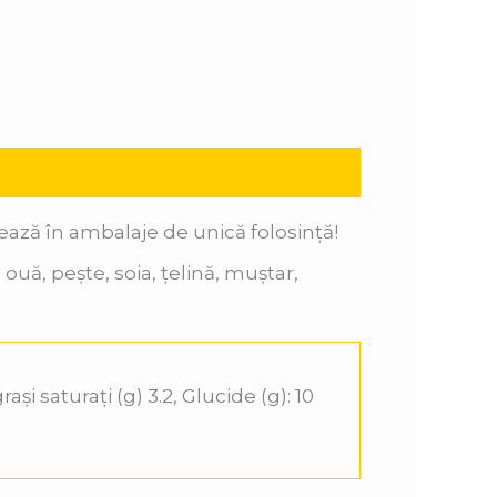
vrează în ambalaje de unică
folosință!
ouă, pește, soia, țelină, muștar,
rași saturați (g) 3.2, Glucide (g): 10