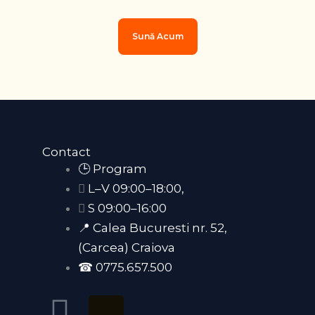
Sună Acum
Contact
🕒 Program
L–V 09:00–18:00,
S 09:00–16:00
📍 Calea Bucuresti nr. 52,
(Carcea) Craiova
☎ 0775.657.500
F
T