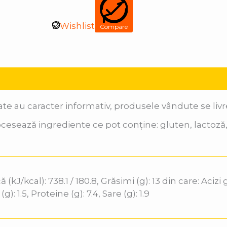
Wishlist
Compare
ate au caracter informativ, produsele vândute se li
cesează ingrediente ce pot conține: gluten, lactoză, 
(kJ/kcal): 738.1 / 180.8, Grăsimi (g): 13 din care: Acizi g
g): 1.5, Proteine (g): 7.4, Sare (g): 1.9