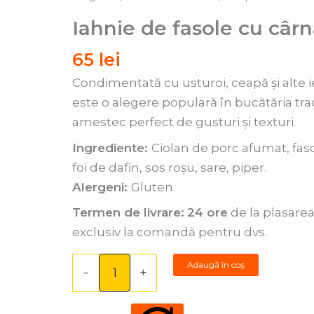
de
Iahnie de fasole cu cârn
fasole
cu
65
lei
cârnați
Condimentată cu usturoi, ceapă și alte
(800
este o alegere populară în bucătăria tr
gr)
amestec perfect de gusturi și texturi.
Ingrediente:
Ciolan de porc afumat, fas
foi de dafin, sos roșu, sare, piper.
Alergeni:
Gluten.
Termen de livrare:
24 ore
de la plasarea
exclusiv la comandă pentru dvs.
Adaugă în coș
-
+