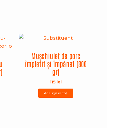
Mușchiuleț de porc
u
împletit și împănat (800
r)
gr)
115
lei
Adaugă în coș