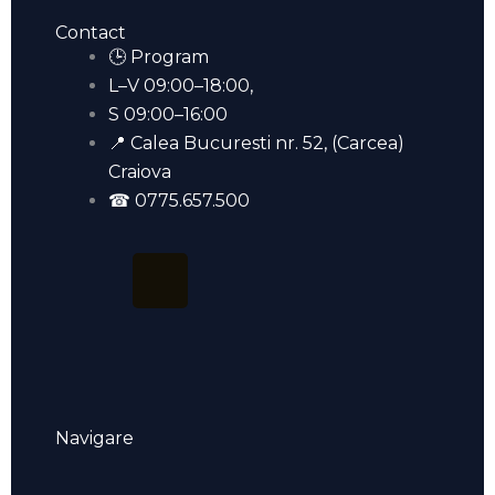
Contact
🕒 Program
L–V 09:00–18:00,
S 09:00–16:00
📍 Calea Bucuresti nr. 52, (Carcea)
Craiova
☎ 0775.657.500
F
T
a
i
c
k
e
t
Navigare
Menu