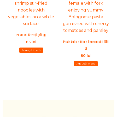
Paste cu Creveți (700 g)
Paste Aglio e Olio e Peperoncini (700
85
lei
g)
Adaugă în coș
60
lei
Adaugă în coș