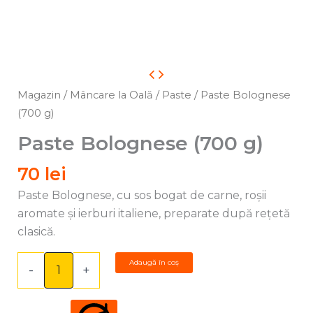
Cantitate
Paste
Magazin
/
Mâncare la Oală
/
Paste
/ Paste Bolognese
Bolognese
(700 g)
(700
Paste Bolognese (700 g)
g)
70
lei
Paste Bolognese, cu sos bogat de carne, roșii
aromate și ierburi italiene, preparate după rețetă
clasică.
Adaugă în coș
-
+