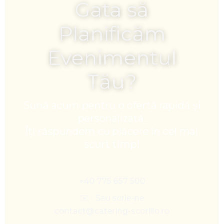
Gata să
Planificăm
Evenimentul
Tău?
Sună acum pentru o ofertă rapidă și
personalizată.
Îți răspundem cu plăcere în cel mai
scurt timp!
+40 775 657 500
✉️ Sau scrie-ne
contact@catering-scorillo.ro