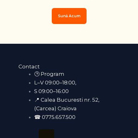
Sună Acum
Contact
🕒 Program
L–V 09:00–18:00,
S 09:00–16:00
📍 Calea Bucuresti nr. 52,
(Carcea) Craiova
☎ 0775.657.500
F
T