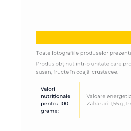
Descriere
Informații suplimentare
Toate fotografiile produselor prezent
Produs obținut într-o unitate care pro
susan, fructe în coajă, crustacee.
Valori
nutriționale
Valoare energetică:
pentru 100
Zaharuri: 1,55 g, P
grame: