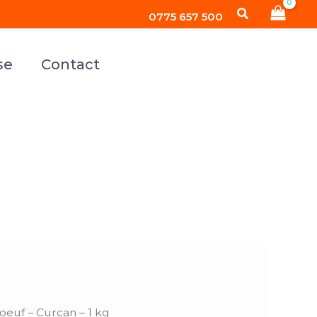
Search
-
0775 657 500
Curcan
-
se
Contact
1
kg
oeuf – Curcan – 1 kg