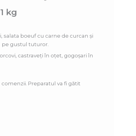
1 kg
 salata boeuf cu carne de curcan și
 pe gustul tuturor.
rcovi, castraveți în oțet, gogoșari în
 comenzii. Preparatul va fi gătit