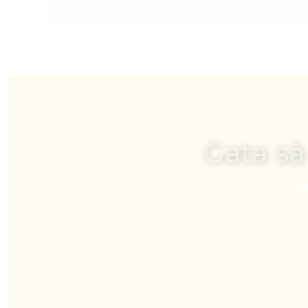
Gata să
Su