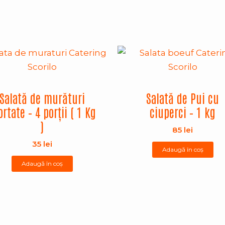
Salată de murături
Salată de Pui cu
ortate – 4 porții ( 1 Kg
ciuperci – 1 kg
)
85
lei
35
lei
Adaugă în coș
Adaugă în coș