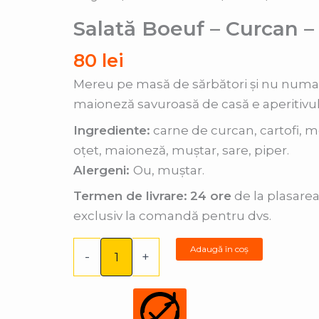
Boeuf
Salată Boeuf – Curcan – 
-
Curcan
80
lei
-
Mereu pe masă de sărbători și nu numai,
1
maioneză savuroasă de casă e aperitivul
kg
Ingrediente:
carne de curcan, cartofi, mo
oțet, maioneză, muștar, sare, piper.
Alergeni:
Ou, muștar.
Termen de livrare:
24 ore
de la plasarea
exclusiv la comandă pentru dvs.
Adaugă în coș
-
+