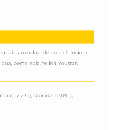
vrează în ambalaje de unică
folosință!
ouă, pește, soia, țelină, muștar,
turați: 2,23 g, Glucide: 10,09 g,