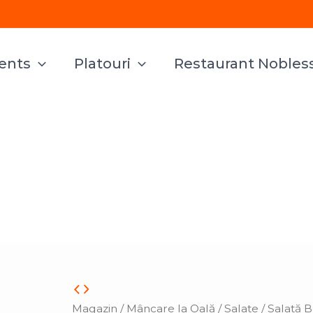
vents
Platouri
Restaurant Nobles
Cantitate
Salată
Magazin
/
Mâncare la Oală
/
Salate
/ Salată B