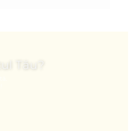
tul Tău?
tă.
!