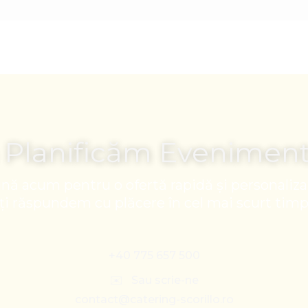
 Planificăm Evenimen
nă acum pentru o ofertă rapidă și personaliza
Îți răspundem cu plăcere în cel mai scurt timp
+40 775 657 500
✉️ Sau scrie-ne
contact@catering-scorillo.ro